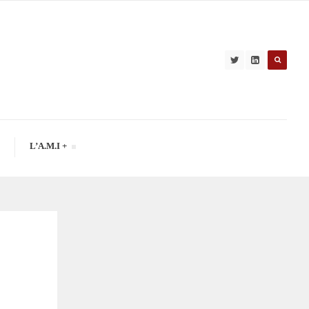
L’A.M.I +