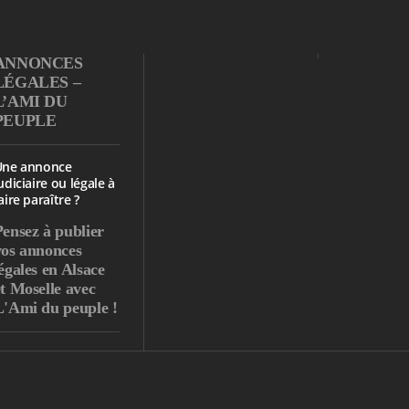
ANNONCES
LÉGALES –
L’AMI DU
PEUPLE
Une annonce
udiciaire ou légale à
aire paraître ?
Pensez à publier
vos annonces
égales en Alsace
et Moselle avec
L'Ami du peuple !