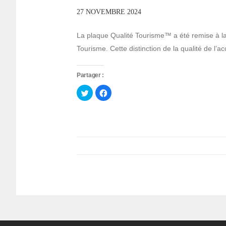
27 NOVEMBRE 2024
La plaque Qualité Tourisme™ a été remise à la
Tourisme. Cette distinction de la qualité de l’a
Partager :
Cliquez
Cliquez
pour
pour
partager
partager
sur
sur
Twitter(ouvre
Facebook(ouvre
dans
dans
une
une
nouvelle
nouvelle
fenêtre)
fenêtre)