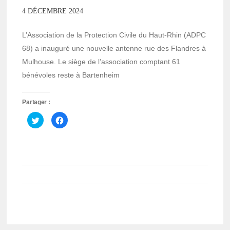
4 DÉCEMBRE 2024
L’Association de la Protection Civile du Haut-Rhin (ADPC
68) a inauguré une nouvelle antenne rue des Flandres à
Mulhouse. Le siège de l’association comptant 61
bénévoles reste à Bartenheim
Partager :
Cliquez
Cliquez
pour
pour
partager
partager
sur
sur
Twitter(ouvre
Facebook(ouvre
dans
dans
une
une
nouvelle
nouvelle
fenêtre)
fenêtre)