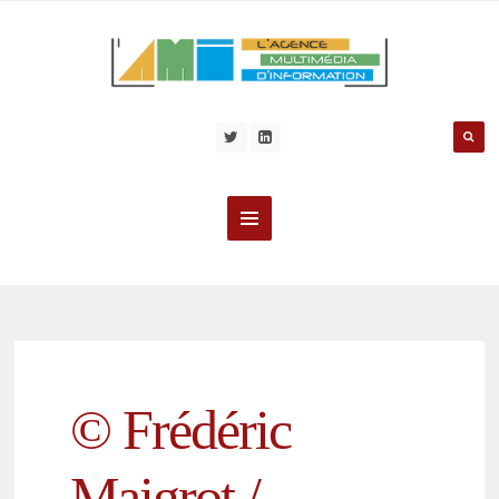
© Frédéric
Maigrot /