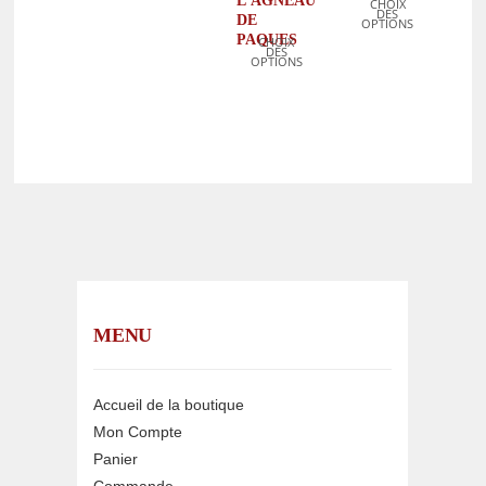
L’AGNEAU
CHOIX
DES
DE
OPTIONS
PAQUES
CHOIX
DES
OPTIONS
MENU
Accueil de la boutique
Mon Compte
Panier