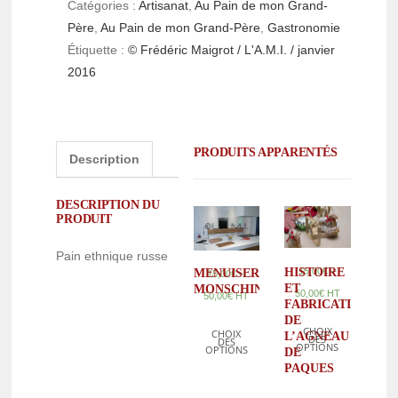
Catégories :
Artisanat
,
Au Pain de mon Grand-
Père
,
Au Pain de mon Grand-Père
,
Gastronomie
Étiquette :
© Frédéric Maigrot / L'A.M.I. / janvier
2016
PRODUITS APPARENTÉS
Description
DESCRIPTION DU
PRODUIT
Pain ethnique russe
–
HISTOIRE
15,00
€
MENUISERIE
–
15,00
€
ET
MONSCHIN
50,00
€
HT
50,00
€
HT
FABRICATION
DE
CHOIX
CHOIX
L’AGNEAU
DES
DES
OPTIONS
OPTIONS
DE
PAQUES