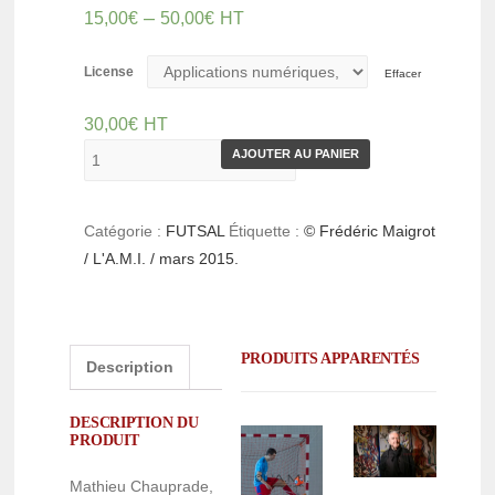
–
15,00
€
50,00
€
HT
License
Effacer
30,00
€
HT
AJOUTER AU PANIER
Catégorie :
FUTSAL
Étiquette :
© Frédéric Maigrot
/ L'A.M.I. / mars 2015.
PRODUITS APPARENTÉS
Description
DESCRIPTION DU
PRODUIT
Mathieu Chauprade,