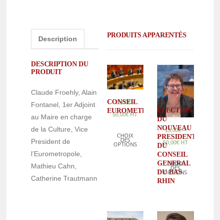
PRODUITS APPARENTÉS
Description
DESCRIPTION DU
PRODUIT
Claude Froehly, Alain
CONSEIL
–
15,00
€
Fontanel, 1er Adjoint
ELECTION
EUROMETROPOLE
50,00
€
HT
au Maire en charge
DU
NOUVEAU
de la Culture, Vice
–
15,00
€
CHOIX
PRESIDENT
DES
President de
50,00
€
HT
OPTIONS
DU
l’Eurometropole,
CONSEIL
GENERAL
CHOIX
Mathieu Cahn,
DES
DU BAS
OPTIONS
Catherine Trautmann
RHIN