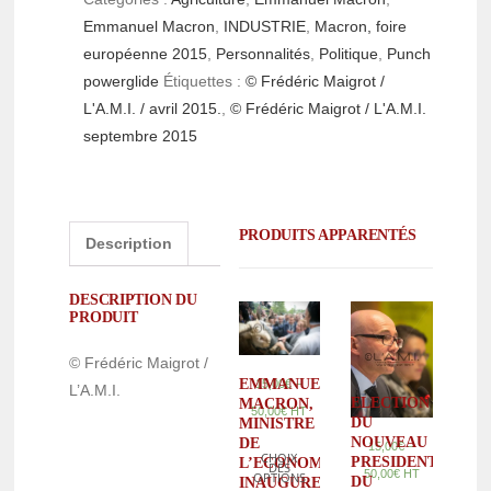
Emmanuel Macron
,
INDUSTRIE
,
Macron, foire
européenne 2015
,
Personnalités
,
Politique
,
Punch
powerglide
Étiquettes :
© Frédéric Maigrot /
L'A.M.I. / avril 2015.
,
© Frédéric Maigrot / L'A.M.I.
septembre 2015
PRODUITS APPARENTÉS
Description
DESCRIPTION DU
PRODUIT
© Frédéric Maigrot /
EMMANUEL
–
15,00
€
L’A.M.I.
ELECTION
MACRON,
50,00
€
HT
DU
MINISTRE
NOUVEAU
DE
–
15,00
€
CHOIX
PRESIDENT
L’ECONOMIE,
DES
50,00
€
HT
OPTIONS
DU
INAUGURE