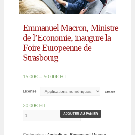
Emmanuel Macron, Ministre
de l’Economie, inaugure la
Foire Europeenne de
Strasbourg
–
15,00
€
50,00
€
HT
License
Effacer
30,00
€
HT
AJOUTER AU PANIER
Catégories :
Agriculture
,
Emmanuel Macron
,