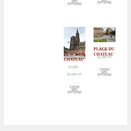
DES
OPTIONS
OPTIONS
PLACE DU
–
15,00
€
PLACE DU
CHATEAU
50,00
€
HT
CHATEAU
–
15,00
€
CHOIX
DES
OPTIONS
50,00
€
HT
CHOIX
DES
OPTIONS