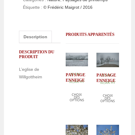
Étiquette :
© Frédéric Maigrot / 2016
PRODUITS APPARENTÉS
Description
DESCRIPTION DU
PRODUIT
L’eglise de
–
15,00
€
PAYSAGE
PAYSAGE
–
15,00
€
Willgottheim
ENNEIGE
ENNEIGE
50,00
€
HT
50,00
€
HT
CHOIX
CHOIX
DES
DES
OPTIONS
OPTIONS