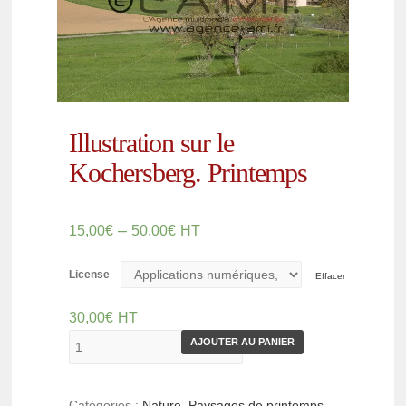
Illustration sur le
Kochersberg. Printemps
–
15,00
€
50,00
€
HT
License
Effacer
30,00
€
HT
AJOUTER AU PANIER
Catégories :
Nature
,
Paysages de printemps