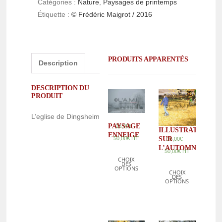
Catégories :
Nature
,
Paysages de printemps
Étiquette :
© Frédéric Maigrot / 2016
PRODUITS APPARENTÉS
Description
DESCRIPTION DU
PRODUIT
L’eglise de Dingsheim
–
PAYSAGE
15,00
€
ILLUSTRATION
ENNEIGE
50,00
€
HT
SUR
–
15,00
€
L’AUTOMNE
50,00
€
HT
CHOIX
DES
OPTIONS
CHOIX
DES
OPTIONS