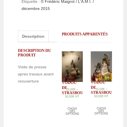
Étiquette :
© Frédéric Maigrot / L'A.M.I. /
décembre 2015
PRODUITS APPARENTÉS
Description
DESCRIPTION DU
PRODUIT
Visite de presse
apres travaux avant
MUSEE
MUSEE
reouverture
VODOU
VODOU
DE
DE
–
–
15,00
€
15,00
€
STRASBOURG
STRASBOURG
50,00
€
HT
50,00
€
HT
CHOIX
CHOIX
DES
DES
OPTIONS
OPTIONS