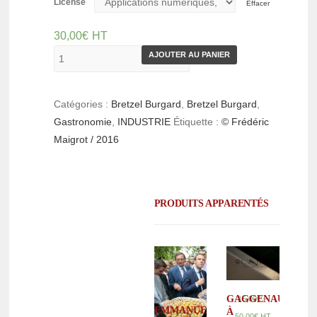
License
Effacer
30,00
€
HT
AJOUTER AU PANIER
Catégories :
Bretzel Burgard
,
Bretzel Burgard
,
Gastronomie
,
INDUSTRIE
Étiquette :
© Frédéric
Maigrot / 2016
PRODUITS APPARENTÉS
–
GAGGENAU,
15,00
€
EMMANUEL
À
50,00
€
HT