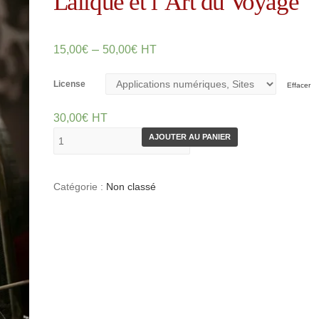
Lalique et l’Art du Voyage
–
15,00
€
50,00
€
HT
License
Effacer
30,00
€
HT
AJOUTER AU PANIER
Catégorie :
Non classé