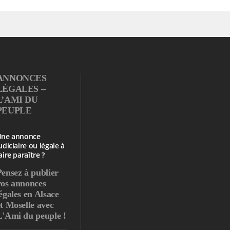
ANNONCES
LÉGALES –
L’AMI DU
PEUPLE
Une annonce
udiciaire ou légale à
aire paraître ?
Pensez à publier
vos annonces
égales en Alsace
et Moselle avec
L'Ami du peuple !