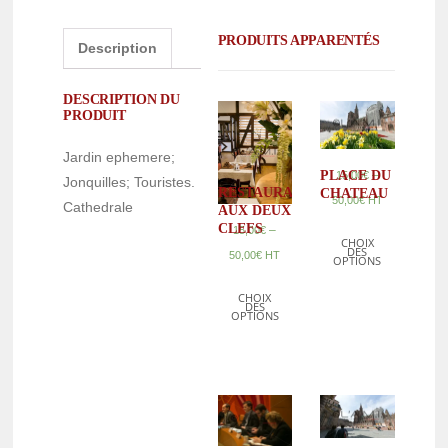
PRODUITS APPARENTÉS
Description
DESCRIPTION DU
PRODUIT
Jardin ephemere;
–
PLACE DU
15,00
€
Jonquilles; Touristes.
RESTAURANT
CHATEAU
50,00
€
HT
Cathedrale
AUX DEUX
CLEFS
–
15,00
€
CHOIX
DES
50,00
€
HT
OPTIONS
CHOIX
DES
OPTIONS