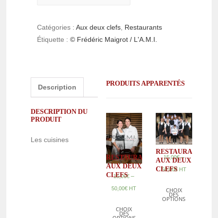
Catégories :
Aux deux clefs
,
Restaurants
Étiquette :
© Frédéric Maigrot / L'A.M.I.
PRODUITS APPARENTÉS
Description
DESCRIPTION DU
PRODUIT
Les cuisines
RESTAURANT
RESTAURANT
–
15,00
€
AUX DEUX
AUX DEUX
CLEFS
50,00
€
HT
CLEFS
–
15,00
€
50,00
€
HT
CHOIX
DES
OPTIONS
CHOIX
DES
OPTIONS