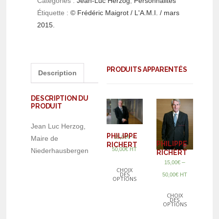
Catégories :
Jean-Luc Herzog
,
Personnalités
Étiquette :
© Frédéric Maigrot / L'A.M.I. / mars
2015.
PRODUITS APPARENTÉS
Description
DESCRIPTION DU
PRODUIT
Jean Luc Herzog,
PHILIPPE
–
15,00
€
Maire de
PHILIPPE
RICHERT
50,00
€
HT
Niederhausbergen
RICHERT
–
15,00
€
CHOIX
DES
50,00
€
HT
OPTIONS
CHOIX
DES
OPTIONS