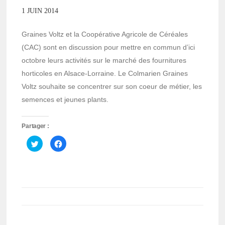
1 JUIN 2014
Graines Voltz et la Coopérative Agricole de Céréales
(CAC) sont en discussion pour mettre en commun d’ici
octobre leurs activités sur le marché des fournitures
horticoles en Alsace-Lorraine. Le Colmarien Graines
Voltz souhaite se concentrer sur son coeur de métier, les
semences et jeunes plants.
Partager :
Cliquez
Cliquez
pour
pour
partager
partager
sur
sur
Twitter(ouvre
Facebook(ouvre
dans
dans
une
une
nouvelle
nouvelle
fenêtre)
fenêtre)