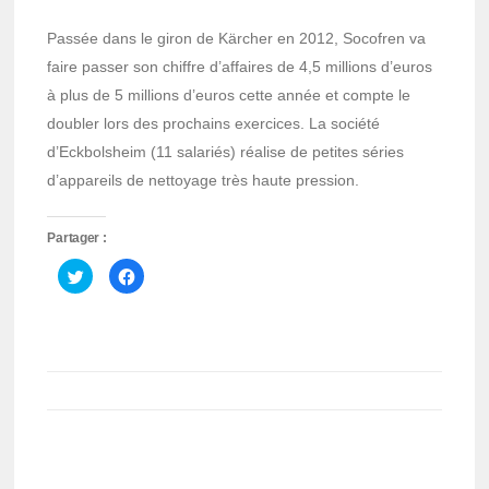
Passée dans le giron de Kärcher en 2012, Socofren va
faire passer son chiffre d’affaires de 4,5 millions d’euros
à plus de 5 millions d’euros cette année et compte le
doubler lors des prochains exercices. La société
d’Eckbolsheim (11 salariés) réalise de petites séries
d’appareils de nettoyage très haute pression.
Partager :
Cliquez
Cliquez
pour
pour
partager
partager
sur
sur
Twitter(ouvre
Facebook(ouvre
dans
dans
une
une
nouvelle
nouvelle
fenêtre)
fenêtre)