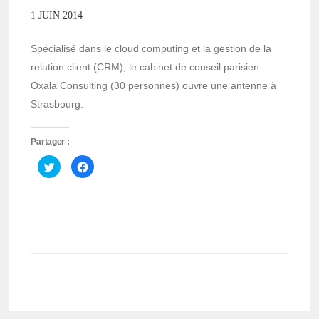
1 JUIN 2014
Spécialisé dans le cloud computing et la gestion de la
relation client (CRM), le cabinet de conseil parisien
Oxala Consulting (30 personnes) ouvre une antenne à
Strasbourg.
Partager :
Cliquez
Cliquez
pour
pour
partager
partager
sur
sur
Twitter(ouvre
Facebook(ouvre
dans
dans
une
une
nouvelle
nouvelle
fenêtre)
fenêtre)