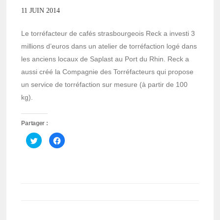
11 JUIN 2014
Le torréfacteur de cafés strasbourgeois Reck a investi 3
millions d’euros dans un atelier de torréfaction logé dans
les anciens locaux de Saplast au Port du Rhin. Reck a
aussi créé la Compagnie des Torréfacteurs qui propose
un service de torréfaction sur mesure (à partir de 100
kg).
Partager :
Cliquez
Cliquez
pour
pour
partager
partager
sur
sur
Twitter(ouvre
Facebook(ouvre
dans
dans
une
une
nouvelle
nouvelle
fenêtre)
fenêtre)