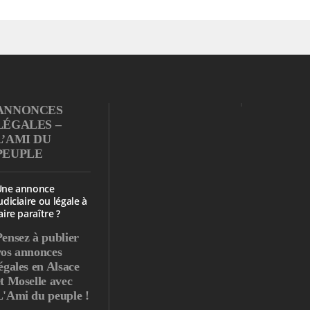
ANNONCES
LÉGALES –
L’AMI DU
PEUPLE
Une annonce
udiciaire ou légale à
aire paraître ?
Pensez à publier
vos annonces
égales en Alsace
et Moselle avec
L'Ami du peuple !