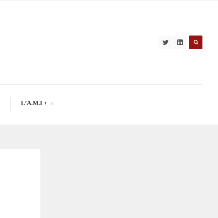
L’A.M.I +