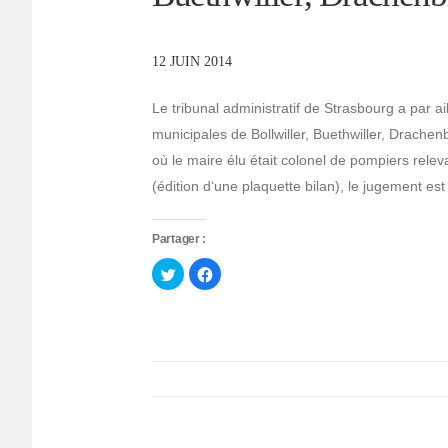
12 JUIN 2014
Le tribunal administratif de Strasbourg a par ai
municipales de Bollwiller, Buethwiller, Drach
où le maire élu était colonel de pompiers releva
(édition d‘une plaquette bilan), le jugement est
Partager :
Cliquez
Cliquez
pour
pour
partager
partager
sur
sur
Twitter(ouvre
Facebook(ouvre
dans
dans
une
une
nouvelle
nouvelle
fenêtre)
fenêtre)