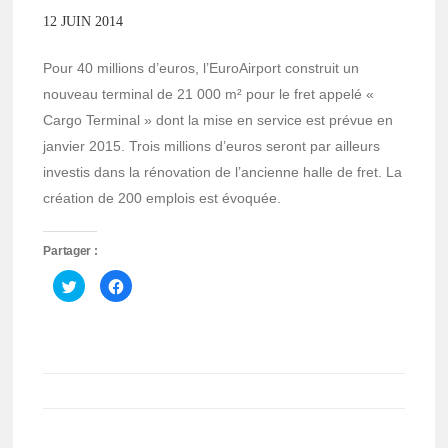
12 JUIN 2014
Pour 40 millions d’euros, l’EuroAirport construit un
nouveau terminal de 21 000 m² pour le fret appelé «
Cargo Terminal » dont la mise en service est prévue en
janvier 2015. Trois millions d’euros seront par ailleurs
investis dans la rénovation de l’ancienne halle de fret. La
création de 200 emplois est évoquée.
Partager :
Cliquez
Cliquez
pour
pour
partager
partager
sur
sur
Twitter(ouvre
Facebook(ouvre
dans
dans
une
une
nouvelle
nouvelle
fenêtre)
fenêtre)