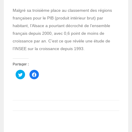
Malgré sa troisième place au classement des régions
françaises pour le PIB (produit intérieur brut) par
habitant, l’Alsace a pourtant décroché de l’ensemble
français depuis 2000, avec 0,6 point de moins de
croissance par an. C’est ce que révèle une étude de
l’INSEE sur la croissance depuis 1993.
Partager :
Cliquez
Cliquez
pour
pour
partager
partager
sur
sur
Twitter(ouvre
Facebook(ouvre
dans
dans
une
une
nouvelle
nouvelle
fenêtre)
fenêtre)