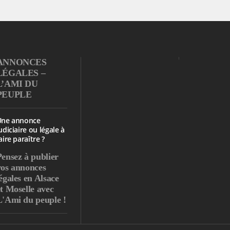
ANNONCES
LÉGALES –
L’AMI DU
PEUPLE
Une annonce
udiciaire ou légale à
aire paraître ?
Pensez à publier
vos annonces
égales en Alsace
et Moselle avec
L'Ami du peuple !