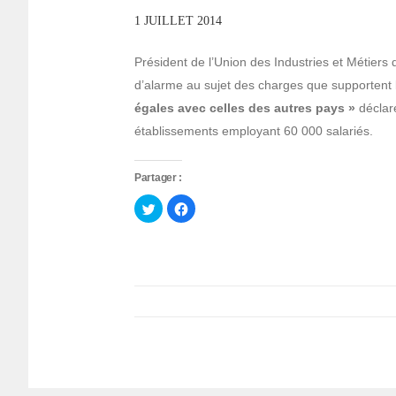
1 JUILLET 2014
Président de l’Union des Industries et Métiers
d’alarme au sujet des charges que supportent l
égales avec celles des autres pays »
déclar
établissements employant 60 000 salariés.
Partager :
Cliquez
Cliquez
pour
pour
partager
partager
sur
sur
Twitter(ouvre
Facebook(ouvre
dans
dans
une
une
nouvelle
nouvelle
fenêtre)
fenêtre)