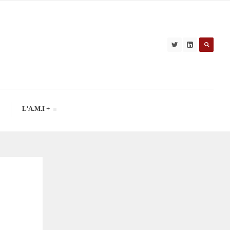
L’A.M.I +