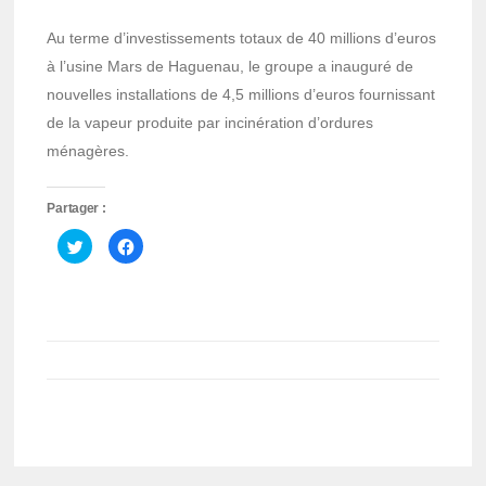
Au terme d’investissements totaux de 40 millions d’euros
à l’usine Mars de Haguenau, le groupe a inauguré de
nouvelles installations de 4,5 millions d’euros fournissant
de la vapeur produite par incinération d’ordures
ménagères.
Partager :
Cliquez
Cliquez
pour
pour
partager
partager
sur
sur
Twitter(ouvre
Facebook(ouvre
dans
dans
une
une
nouvelle
nouvelle
fenêtre)
fenêtre)