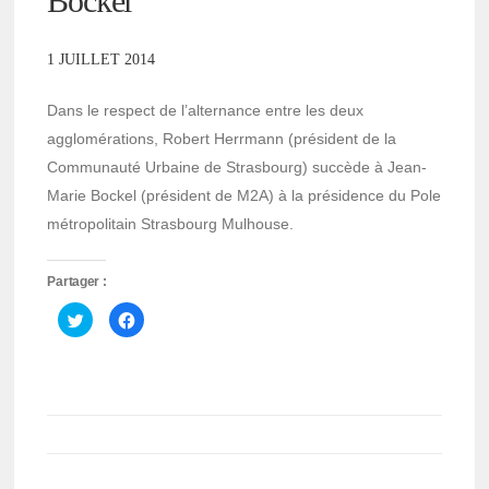
Bockel
1 JUILLET 2014
Dans le respect de l’alternance entre les deux
agglomérations, Robert Herrmann (président de la
Communauté Urbaine de Strasbourg) succède à Jean-
Marie Bockel (président de M2A) à la présidence du Pole
métropolitain Strasbourg Mulhouse.
Partager :
Cliquez
Cliquez
pour
pour
partager
partager
sur
sur
Twitter(ouvre
Facebook(ouvre
dans
dans
une
une
nouvelle
nouvelle
fenêtre)
fenêtre)