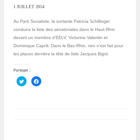
1 JUILLET 2014
Au Parti Socialiste, la sortante Patricia Schillinger
conduira la liste des sénatoriales dans le Haut-Rhin
devant un membre d’EELV, Victorine Valentin et
Dominique Caprili. Dans le Bas-Rhin, rien n’est fait pour
les places derrière la tête de liste Jacques Bigot.
Partager :
Cliquez
Cliquez
pour
pour
partager
partager
sur
sur
Twitter(ouvre
Facebook(ouvre
dans
dans
une
une
nouvelle
nouvelle
fenêtre)
fenêtre)