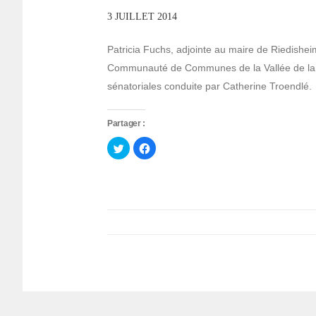
3 JUILLET 2014
Patricia Fuchs, adjointe au maire de Riedishei
Communauté de Communes de la Vallée de la Do
sénatoriales conduite par Catherine Troendlé.
Partager :
Cliquez
Cliquez
pour
pour
partager
partager
sur
sur
Twitter(ouvre
Facebook(ouvre
dans
dans
une
une
nouvelle
nouvelle
fenêtre)
fenêtre)