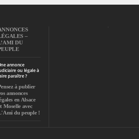
ANNONCES
LÉGALES –
L’AMI DU
PEUPLE
Une annonce
udiciaire ou légale à
aire paraître ?
Pensez à publier
vos annonces
égales en Alsace
et Moselle avec
L'Ami du peuple !