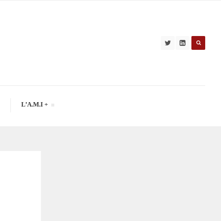
L’A.M.I +