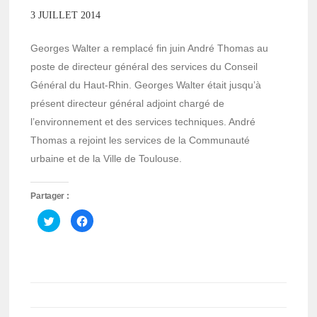
3 JUILLET 2014
Georges Walter a remplacé fin juin André Thomas au
poste de directeur général des services du Conseil
Général du Haut-Rhin. Georges Walter était jusqu’à
présent directeur général adjoint chargé de
l’environnement et des services techniques. André
Thomas a rejoint les services de la Communauté
urbaine et de la Ville de Toulouse.
Partager :
Cliquez
Cliquez
pour
pour
partager
partager
sur
sur
Twitter(ouvre
Facebook(ouvre
dans
dans
une
une
nouvelle
nouvelle
fenêtre)
fenêtre)