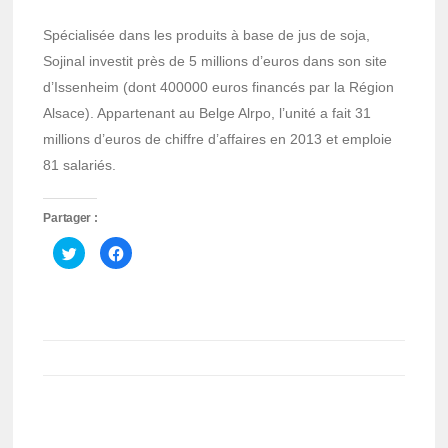
Spécialisée dans les produits à base de jus de soja,
Sojinal investit près de 5 millions d’euros dans son site
d’Issenheim (dont 400000 euros financés par la Région
Alsace). Appartenant au Belge Alrpo, l’unité a fait 31
millions d’euros de chiffre d’affaires en 2013 et emploie
81 salariés.
Partager :
Cliquez
Cliquez
pour
pour
partager
partager
sur
sur
Twitter(ouvre
Facebook(ouvre
dans
dans
une
une
nouvelle
nouvelle
fenêtre)
fenêtre)