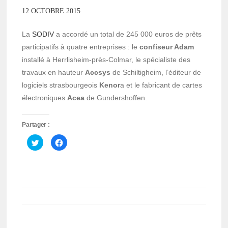
12 OCTOBRE 2015
La
SODIV
a accordé un total de 245 000 euros de prêts
participatifs à quatre entreprises : le
confiseur Adam
installé à Herrlisheim-près-Colmar, le spécialiste des
travaux en hauteur
Accsys
de Schiltigheim, l’éditeur de
logiciels strasbourgeois
Kenor
a et le fabricant de cartes
électroniques
Acea
de Gundershoffen.
Partager :
Cliquez
Cliquez
pour
pour
partager
partager
sur
sur
Twitter(ouvre
Facebook(ouvre
dans
dans
une
une
nouvelle
nouvelle
fenêtre)
fenêtre)