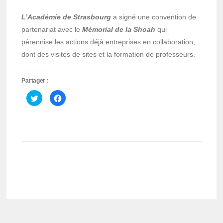
L’Académie de Strasbourg
a signé une convention de
partenariat avec le
Mémorial de la Shoah
qui
pérennise les actions déjà entreprises en collaboration,
dont des visites de sites et la formation de professeurs.
Partager :
Cliquez
Cliquez
pour
pour
partager
partager
sur
sur
Twitter(ouvre
Facebook(ouvre
dans
dans
une
une
nouvelle
nouvelle
fenêtre)
fenêtre)