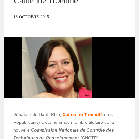
Catherine Troendlé
13 OCTOBRE 2015
Sénateur du Haut- Rhin,
Catherine Troendlé
(Les
Républicains) a été nommée membre titulaire de la
nouvelle
Commission Nationale de Contrôle
des
Techniques
de Renseignement
(CNCTR).