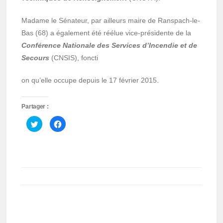
Madame le Sénateur, par ailleurs maire de Ranspach-le-
Bas (68) a également été réélue vice-présidente de la
Conférence Nationale des Services d’Incendie et de
Secours
(CNSIS), foncti
on qu’elle occupe depuis le 17 février 2015.
Partager :
Cliquez
Cliquez
pour
pour
partager
partager
sur
sur
Twitter(ouvre
Facebook(ouvre
dans
dans
une
une
nouvelle
nouvelle
fenêtre)
fenêtre)