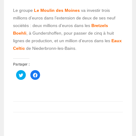
Le groupe
Le Moulin des Moines
va investir trois
millions d’euros dans l’extension de deux de ses neuf
sociétés : deux millions d’euros dans les
Bretzels
Boehli
, à Gundershoffen, pour passer de cinq à huit
lignes de production, et un million d’euros dans les
Eaux
Celtic
de Niederbronn-les-Bains.
Partager :
Cliquez
Cliquez
pour
pour
partager
partager
sur
sur
Twitter(ouvre
Facebook(ouvre
dans
dans
une
une
nouvelle
nouvelle
fenêtre)
fenêtre)