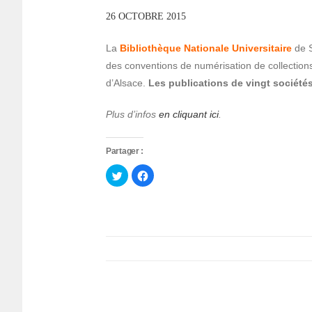
26 OCTOBRE 2015
La
Bibliothèque Nationale Universitaire
de S
des conventions de numérisation de collections 
d’Alsace.
Les publications de vingt sociétés
Plus d’infos
en cliquant ici
.
Partager :
Cliquez
Cliquez
pour
pour
partager
partager
sur
sur
Twitter(ouvre
Facebook(ouvre
dans
dans
une
une
nouvelle
nouvelle
fenêtre)
fenêtre)