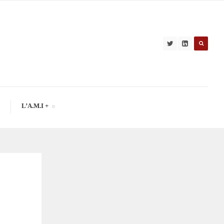
L’A.M.I +