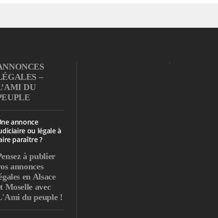
ANNONCES
LÉGALES –
L’AMI DU
PEUPLE
Une annonce
udiciaire ou légale à
aire paraître ?
Pensez à publier
vos annonces
égales en Alsace
et Moselle avec
L'Ami du peuple !