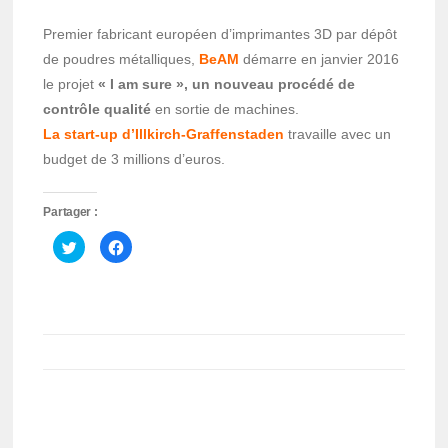
Premier fabricant européen d’imprimantes 3D par dépôt
de poudres métalliques,
BeAM
démarre en janvier 2016
le projet
« I am sure », un nouveau procédé de
contrôle qualité
en sortie de machines.
La start-up d’
Il
lkirch-Graffenstaden
travaille avec un
budget de 3 millions d’euros.
Partager :
Cliquez
Cliquez
pour
pour
partager
partager
sur
sur
Twitter(ouvre
Facebook(ouvre
dans
dans
une
une
nouvelle
nouvelle
fenêtre)
fenêtre)