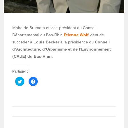
Maire de Brumath et vice-président du Conseil
Départemental du Bas-Rhin
Etienne Wolf
vient de
succéder à
Louis Becker
à la présidence du
Conseil
d’Architecture, d’Urbanisme et de l’Environnement
(CAUE) du Bas-Rhin
.
Partager :
Cliquez
Cliquez
pour
pour
partager
partager
sur
sur
Twitter(ouvre
Facebook(ouvre
dans
dans
une
une
nouvelle
nouvelle
fenêtre)
fenêtre)