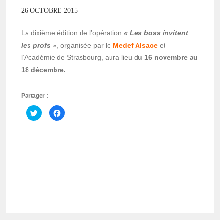
26 OCTOBRE 2015
La dixième édition de l’opération
« Les boss invitent
les profs »
, organisée par le
Medef Alsace
et
l’Académie de Strasbourg, aura lieu d
u 16 novembre au
18 décembre.
Partager :
Cliquez
Cliquez
pour
pour
partager
partager
sur
sur
Twitter(ouvre
Facebook(ouvre
dans
dans
une
une
nouvelle
nouvelle
fenêtre)
fenêtre)