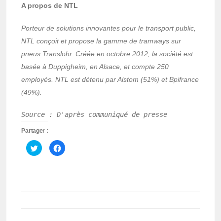
A propos de NTL
Porteur de solutions innovantes pour le transport public,
NTL conçoit et propose la gamme de tramways sur
pneus Translohr.
Créée en octobre 2012, la société est
basée à Duppigheim, en Alsace, et compte 250
employés. NTL est détenu par Alstom (51%) et Bpifrance
(49%).
Source : D'après communiqué de presse
Partager :
Cliquez
Cliquez
pour
pour
partager
partager
sur
sur
Twitter(ouvre
Facebook(ouvre
dans
dans
une
une
nouvelle
nouvelle
fenêtre)
fenêtre)