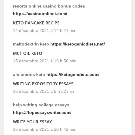
resorts online casino bonus codes
https://casinoonlinet.com/
KETO PANCAKE RECIPE
14 décembre 2021 à 14 h 41 min
maltodextrin keto
https://ketogenicdiets.net/
MCT OIL KETO
15 décembre 2021 à 16 h 56 min
are onions keto
https://ketogendiets.com/
WRITING EXPOSITORY ESSAYS
16 décembre 2021 à 5 h 32 min
help writing college essays
https://topessayswriter.com/
WRITE YOUR ESSAY
16 décembre 2021 à 20 h 42 min