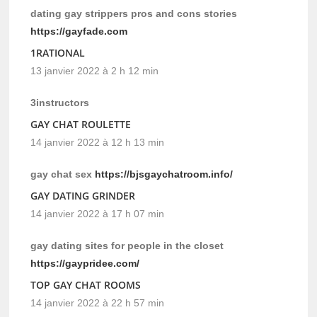
dating gay strippers pros and cons stories
https://gayfade.com
1RATIONAL
13 janvier 2022 à 2 h 12 min
3instructors
GAY CHAT ROULETTE
14 janvier 2022 à 12 h 13 min
gay chat sex
https://bjsgaychatroom.info/
GAY DATING GRINDER
14 janvier 2022 à 17 h 07 min
gay dating sites for people in the closet
https://gaypridee.com/
TOP GAY CHAT ROOMS
14 janvier 2022 à 22 h 57 min