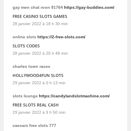
gay men chat roon 91764
https://gay-buddies.com/
FREE CASINO SLOTS GAMES
28 janvier 2022 à 18 h 30 min
online slots
https://2-free-slots.com/
SLOTS CODES
28 janvier 2022 à 20 h 48 min
charles town races
HOLLYWOOD4FUN SLOTS
29 janvier 2022 à 0 h 13 min
slots lounge
https://candylandslotmachine.com/
FREE SLOTS REAL CASH
29 janvier 2022 à 9 h 50 min
caesars free slots 777