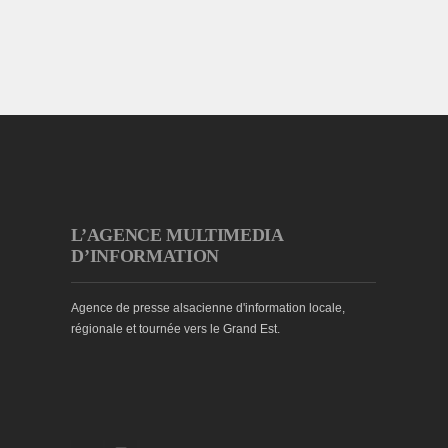
L’AGENCE MULTIMEDIA
D’INFORMATION
Agence de presse alsacienne d'information locale,
régionale et tournée vers le Grand Est.