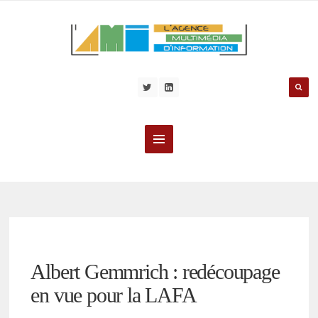
Albert Gemmrich : redécoupage
en vue pour la LAFA