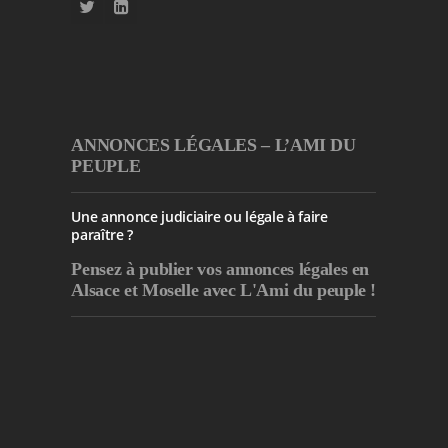
ANNONCES LÉGALES – L’AMI DU
PEUPLE
Une annonce judiciaire ou légale à faire
paraître ?
Pensez à publier
vos annonces légales en
Alsace et Moselle avec L'Ami du peuple !