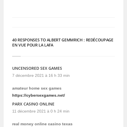
sur
sur
Twitter(ouvre
Facebook(ouvre
dans
dans
une
une
nouvelle
nouvelle
fenêtre)
fenêtre)
40 RESPONSES TO ALBERT GEMMRICH : REDÉCOUPAGE
EN VUE POUR LA LAFA
UNCENSORED SEX GAMES
7 décembre 2021 à 16 h 33 min
amateur home sex games
https://cybersexgames.net/
PARX CASINO ONLINE
11 décembre 2021 à 0 h 24 min
real money online casino texas