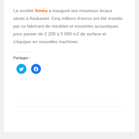
La société
Siméa
a inauguré ses nouveaux locaux
situés à Keskastel. Cinq millions d’euros ont été investis
par ce fabricant de meubles et enceintes acoustiques
pour passer de 2 200 à 5 000 m2 de surface et
s’équiper en nouvelles machines.
Partager :
Cliquez
Cliquez
pour
pour
partager
partager
sur
sur
Twitter(ouvre
Facebook(ouvre
dans
dans
une
une
nouvelle
nouvelle
fenêtre)
fenêtre)