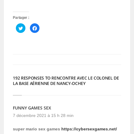
Partager :
Cliquez
Cliquez
pour
pour
partager
partager
sur
sur
Twitter(ouvre
Facebook(ouvre
dans
dans
une
une
nouvelle
nouvelle
fenêtre)
fenêtre)
192 RESPONSES TO RENCONTRE AVEC LE COLONEL DE
LA BASE AÉRIENNE DE NANCY-OCHEY
FUNNY GAMES SEX
7 décembre 2021 à 15 h 28 min
super mario sex games
https://cybersexgames.net/