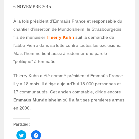
6 NOVEMBRE 2015
À la fois président d’Emmaüs France et responsable du
chantier d’insertion de Mundolsheim, le Strasbourgeois
fils de menuisier
Thierry Kuhn
suit la démarche de
l’abbé Pierre dans sa lutte contre toutes les exclusions.
Mais l’homme tient aussi à redonner une parole
“politique” à Emmaüs.
Thierry Kuhn a été nommé président d’Emmaüs France
il y a 18 mois. Il dirige aujourd’hui 18 000 personnes et
17 communautés. Cet ancien comptable, dirige encore
Emmaüs Mundolsheim
où il a fait ses premières armes
en 2006.
Partager :
Cliquez
Cliquez
pour
pour