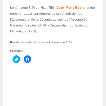
Le sénateur UDI du Haut-Rhin
Jean-Marie Bockel
a été
nommé rapporteur général de la commission de
l’Economie et de la Sécurité au sein de l’Assemblée
Parlementaire de l’OTAN (Organisation du Traité de
l’Atlantique Nord).
Dépêche parue dans l’Ami Hebdo du 8 novembre 2015.
Partager :
Cliquez
Cliquez
pour
pour
partager
partager
sur
sur
Twitter(ouvre
Facebook(ouvre
dans
dans
une
une
nouvelle
nouvelle
fenêtre)
fenêtre)