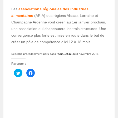
Les
associations régionales des industries
alimentaires
(ARIA) des régions Alsace, Lorraine et
Champagne Ardenne vont créer, au 1er janvier prochain,
une association qui chapeautera les trois structures. Une
convergence plus forte est mise en route dans le but de
créer un pôle de compétence d’ici 12 à 18 mois.
Dépêche précédemment paru dans
l’Ami Hebdo
du 8 novembre 2015.
Partager :
Cliquez
Cliquez
pour
pour
partager
partager
sur
sur
Twitter(ouvre
Facebook(ouvre
dans
dans
une
une
nouvelle
nouvelle
fenêtre)
fenêtre)