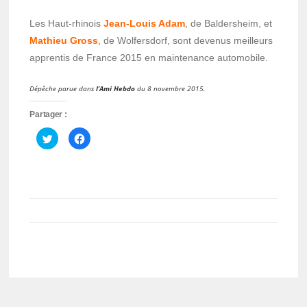
Les Haut-rhinois
Jean-Louis Adam
, de Baldersheim, et
Mathieu Gross
, de Wolfersdorf, sont devenus meilleurs
apprentis de France 2015 en maintenance automobile.
Dépêche parue dans
l’Ami Hebdo
du 8 novembre 2015.
Partager :
Cliquez
Cliquez
pour
pour
partager
partager
sur
sur
Twitter(ouvre
Facebook(ouvre
dans
dans
une
une
nouvelle
nouvelle
fenêtre)
fenêtre)