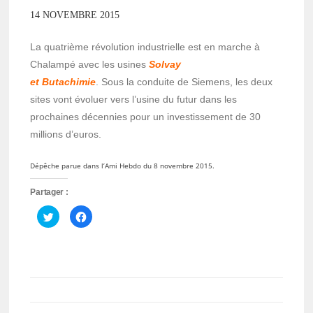
14 NOVEMBRE 2015
La quatrième révolution industrielle est en marche à
Chalampé avec les usines
Solvay
et Butachimie
. Sous la conduite de Siemens, les deux
sites vont évoluer vers l’usine du futur dans les
prochaines décennies pour un investissement de 30
millions d’euros.
Dépêche parue dans l’Ami Hebdo du 8 novembre 2015.
Partager :
Cliquez
Cliquez
pour
pour
partager
partager
sur
sur
Twitter(ouvre
Facebook(ouvre
dans
dans
une
une
nouvelle
nouvelle
fenêtre)
fenêtre)