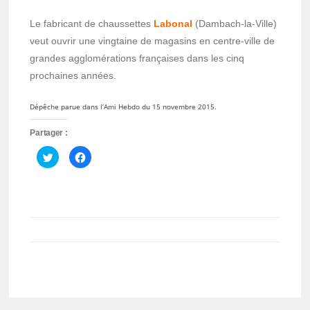
Le fabricant de chaussettes
Labonal
(Dambach-la-Ville)
veut ouvrir une vingtaine de magasins en centre-ville de
grandes agglomérations françaises dans les cinq
prochaines années.
Dépêche parue dans l’Ami Hebdo du 15 novembre 2015.
Partager :
Cliquez
Cliquez
pour
pour
partager
partager
sur
sur
Twitter(ouvre
Facebook(ouvre
dans
dans
une
une
nouvelle
nouvelle
fenêtre)
fenêtre)