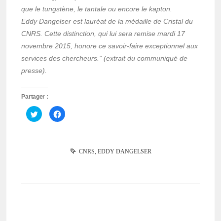
que le tungstène, le tantale ou encore le kapton.
Eddy Dangelser est lauréat de la médaille de Cristal du
CNRS. Cette distinction, qui lui sera remise mardi 17
novembre 2015, honore ce savoir-faire exceptionnel aux
services des chercheurs.” (extrait du communiqué de
presse).
Partager :
Cliquez
Cliquez
pour
pour
partager
partager
sur
sur
Twitter(ouvre
Facebook(ouvre
dans
dans
une
une
CNRS
,
EDDY DANGELSER
nouvelle
nouvelle
fenêtre)
fenêtre)